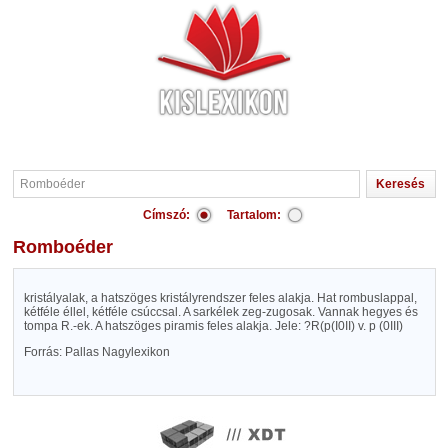
Címszó:
Tartalom:
Romboéder
kristályalak, a hatszöges kristályrendszer feles alakja. Hat rombuslappal,
kétféle éllel, kétféle csúccsal. A sarkélek zeg-zugosak. Vannak hegyes és
tompa R.-ek. A hatszöges piramis feles alakja. Jele: ?R(
p
(I0II) v.
p
(0III)
Forrás: Pallas Nagylexikon