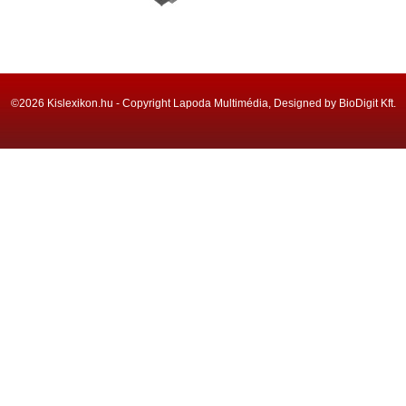
©2026 Kislexikon.hu - Copyright Lapoda Multimédia, Designed by BioDigit Kft.