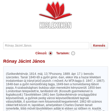
Címszó:
Tartalom:
Rónay Jácint János
(Székesfehérvár, 1814. máj. 13.?Pozsony, 1889. ápr. 17.): bencés
szerzetes. Tanár 1840-től a győri gimn.-ban, ekkor írta a hazai lélektani
irodalomban új irányt jelző pszich.-i műveit. Az MTA tagja (l. 1847, r. 1867).
1848-ban a győri nemzetőrség tagja, 1849-ben a honvédsereg tábori
papja. A szabadságharc bukása után menekülni kényszerült. 1850-ben
Londonban telepedett le, tanításból élt. (Kossuth gyermekeivel is
foglalkozott.) Távollétében 1861-ben Székesfehérvár országgyűlési
képviselőnek, a győriek pedig városi képviselőtestületi tagnak
választották, ő azonban nem folyamodott kegyelemért. 1862-től számos
cikket tett közzé m. lapokban, amelyekben Charles Darwin tanait
ismertette, több művét távollétében adták ki ebben az időben m. kiadók.