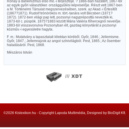
Rónay a darwinizmus első mo.-i terjesztője. ? 1866-ban hazatért, 1867-től
az egyik győri választóker. országgyűlési képviselője. Részt vett 1867-ben
a M. Történelmi Társulat megszervezésében, szerk. az Akad.-i Értesítőt
(1867?1871). Rudolf trónörökös m. tört.-tanára volt Bécsben (1871?
1872). 1872-ben világi pap lett, pozsonyi nagypréposttá nevezték ki,
1873-tól c. püspök. 1875?1883 között Mária Valéria főhercegnő nevelője.
1883-tól visszavonulva Pozsonyban élt, gazdag könyvtárát a pozsonyi
közműv.-i egyesületre hagyta.
F. m.: Mutatvány a tapasztalati lélektan köréből. Győr, 1846.; Jellemisme.
Győr, 1847.; Jellemrajzok az angol színivilágból. Pest, 1865.; Az ősember
haladásáról. Pest, 1868.
Mészáros István
©2026 Kislexikon.hu - Copyright Lapoda Multimédia, Designed by BioDigit Kft.