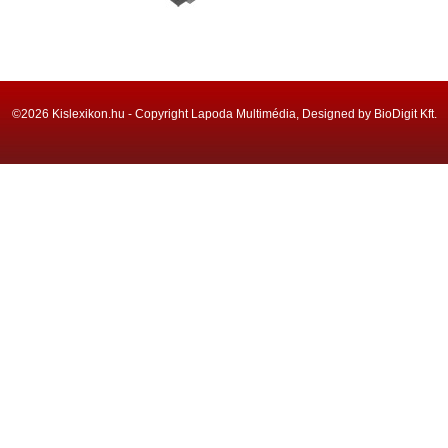
©2026 Kislexikon.hu - Copyright Lapoda Multimédia, Designed by BioDigit Kft.