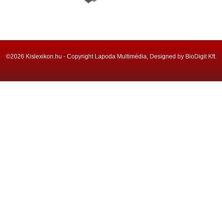
©2026 Kislexikon.hu - Copyright Lapoda Multimédia, Designed by BioDigit Kft.