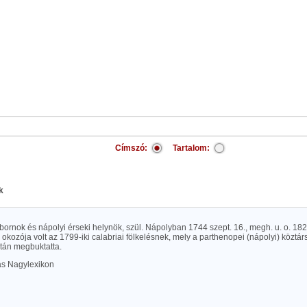
Címszó:
Tartalom:
k
ibornok és nápolyi érseki helynök, szül. Nápolyban 1744 szept. 16., megh. u. o. 18
ő okozója volt az 1799-iki calabriai fölkelésnek, mely a parthenopei (nápolyi) köztá
után megbuktatta.
las Nagylexikon