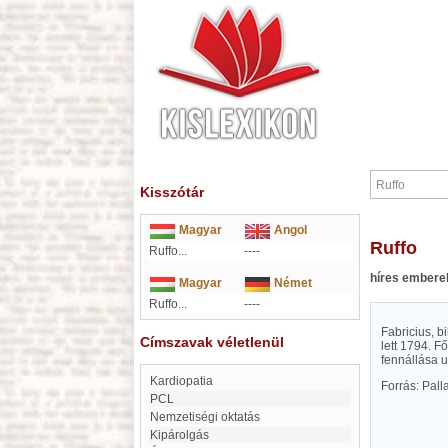
Kisszótár
Magyar
Angol
Ruffo
Ruffo...
----
híres embere
Magyar
Német
Ruffo...
----
Fabricius, b
Címszavak véletlenül
lett 1794. F
fennállása 
Kardiopatia
Forrás: Pal
PCL
Nemzetiségi oktatás
Kipárolgás