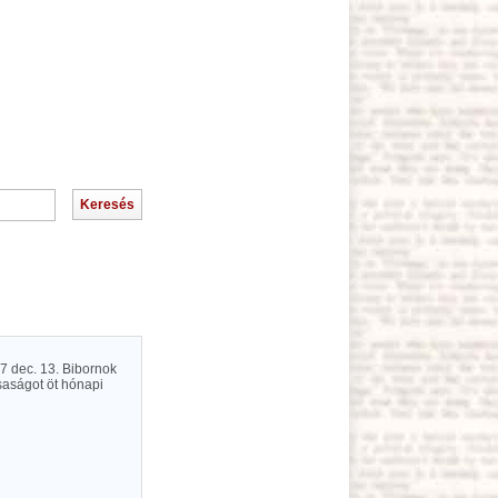
27 dec. 13. Bibornok
rsaságot öt hónapi