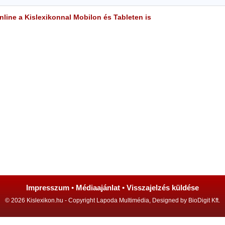
line a Kislexikonnal Mobilon és Tableten is
Impresszum
•
Médiaajánlat
•
Visszajelzés küldése
© 2026 Kislexikon.hu - Copyright Lapoda Multimédia, Designed by BioDigit Kft.