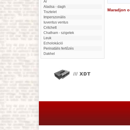
Ár
Aladsa - dagh
Maradjon on
Tisztelet
imperszonális
iuventus ventus
Critchett
Chatham - szigetek
Leuk
echolokáció
Perinatális fertőzés
Dakhel