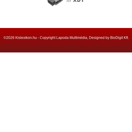
©2026 Kislexikon.hu - Copyright Lapoda Multimédia, Designed by BioDigit Kft.