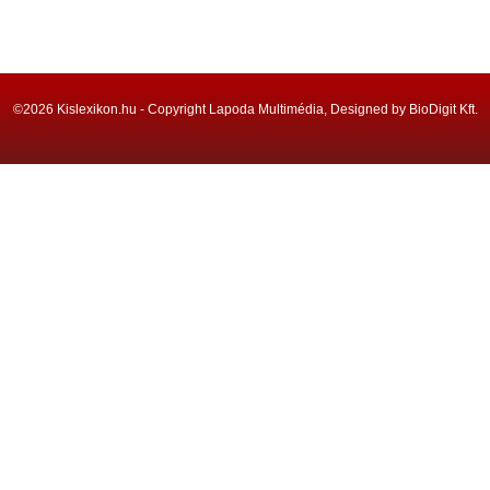
©2026 Kislexikon.hu - Copyright Lapoda Multimédia, Designed by BioDigit Kft.