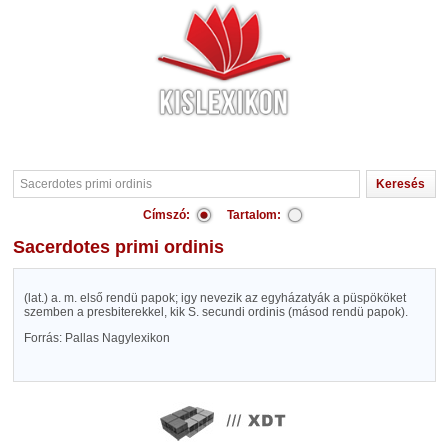
Címszó:
Tartalom:
Sacerdotes primi ordinis
(lat.) a. m. első rendü papok; igy nevezik az egyházatyák a püspököket
szemben a presbiterekkel, kik S. secundi ordinis (másod rendü papok).
Forrás: Pallas Nagylexikon