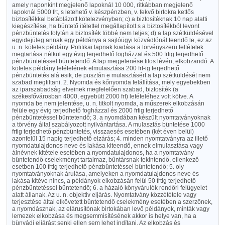
amely naponkint megjelenő lapoknál 10 000, ritkábban megjelenő
lapoknál 5000 frt, s letehető v. készpénzben, v. fekvő birtokra kettős
biztosítékkal betáblázott kötelezvényben; c) a biztosítéknak 10 nap alatti
kiegészítése, ha büntető itélettel megállapított s a biztosítékból levont
pénzbüntetés folytán a biztosíték többé nem teljes; d) a lap szétküldésével
egyidejüleg annak egy példánya a sajtóügyi közvádlónál teendő le, ez az
u. n. köteles példány. Politikai lapnak kiadása a törvényszerü feltételek
megtartása nélkül egy évig terjedhető fogházzal és 500 frtig terjedhető
pénzbüntetéssel büntetendő. A lap megjelenése tilos lévén, elkobzandó. A
köteles példány letételének elmulasztása 200 frt-ig terjedhető
pénzbüntetés alá esik, de pusztán e mulasztásért a lap szétküldését nem
szabad megtiltani. 2. Nyomda és kőnyomda felállítása, mely egyebekben
az iparszabadság elveinek megfelelően szabad, biztosíték (a
székesfővárosban 4000, egyebütt 2000 frt) letételéhez volt kötve. A
nyomda be nem jelentése, u. n. titkolt nyomda, a műszerek elkobzásán
felüle egy évig terjedhető fogházzal és 2000 frtig terjedhető
pénzbüntetéssel büntetendő; 3. a nyomdában készült nyomtatványoknak
a törvény által szabályozott nyilvántartása. A mulasztás büntetése 1000
frtig terjedhető pénzbüntetés, visszaesés esetében (két éven belül)
azonfelül 15 napig terjedhető elzárás; 4. minden nyomtatványra az illető
nyomdatulajdonos neve és lakása kiteendő, ennek elmulasztása vagy
álnévnek kitétele esetében a nyomdatulajdonos, ha a nyomtatvány
büntetendő cselekményt tartalmaz, bűntársnak tekintendő, ellenkező
esetben 100 frtig terjedhető pénzbüntetéssel büntetendő; 5. oly
nyomtatványoknak árulása, amelyeken a nyomdatulajdonos neve és
lakása kitéve nincs, a példányok elkobzásán felül 50 frtig terjedhető
pénzbüntetéssel büntetendő; 6. a házaló könyvárulók rendőri felügyelet
alatt állanak. Az u. n. objektiv eljárás. Nyomtatvány közzététele vagy
terjesztése által elkövetett büntetendő cselekmény esetében a szerzőnek,
a nyomdásznak, az elárusítónak birtokában levő példányok, minták vagy
lemezek elkobzása és megsemmisítésének akkor is helye van, ha a
bünvádi eljárást senki ellen sem lehet indítani. Az elkobzás és