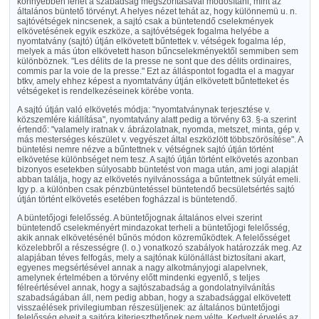
könnyebben lehet a szabadság megszorításával módosítani, mint az
általános büntető törvényt. A helyes nézet tehát az, hogy különnemü u. n.
sajtóvétségek nincsenek, a sajtó csak a büntetendő cselekmények
elkövetésének egyik eszköze, a sajtóvétségek fogalma helyébe a
nyomtatvány (sajtó) útján elkövetett bűntettek v. vétségek fogalma lép,
melyek a más úton elkövetett hason bűncselekményektől semmiben sem
különböznek. "Les délits de la presse ne sont que des délits ordinaires,
commis par la voie de la presse." Ezt az álláspontot fogadta el a magyar
btkv, amely ehhez képest a nyomtatvány útján elkövetett bűntetteket és
vétségeket is rendelkezéseinek körébe vonta.
A sajtó útján való elkövetés módja: "nyomtatványnak terjesztése v.
közszemlére kiállítása", nyomtatvány alatt pedig a törvény 63. §-a szerint
értendő: "valamely iratnak v. ábrázolatnak, nyomda, metszet, minta, gép v.
más mesterséges készület v. vegyészet által eszközlött többszörösítése". A
büntetési nemre nézve a bűntettnek v. vétségnek sajtó útján történt
elkövetése különbséget nem tesz. A sajtó útján történt elkövetés azonban
bizonyos esetekben súlyosabb büntetést von maga után, ami jogi alapját
abban találja, hogy az elkövetés nyilvánossága a bűntettnek súlyát emeli.
Igy p. a különben csak pénzbüntetéssel büntetendő becsületsértés sajtó
útján történt elkövetés esetében fogházzal is büntetendő.
A büntetőjogi felelősség. A büntetőjognak általános elvei szerint
büntetendő cselekményért mindazokat terheli a büntetőjogi felelősség,
akik annak elkövetésénél bűnös módon közreműködtek. A felelősséget
közelebbről a részességre (l. o.) vonatkozó szabályok határozzák meg. Az
alapjában téves felfogás, mely a sajtónak különállást biztosítani akart,
egyenes megsértésével annak a nagy alkotmányjogi alapelvnek,
amelynek értelmében a törvény előtt mindenki egyenlő, s teljes
félreértésével annak, hogy a sajtószabadság a gondolatnyilvánítás
szabadságában áll, nem pedig abban, hogy a szabadsággal elkövetett
visszaélések privilegiumban részesüljenek: az általános büntetőjogi
felelősség elveit a sajtóra kiterjeszthetőnek nem vélte. Kedvelt érvelés az,