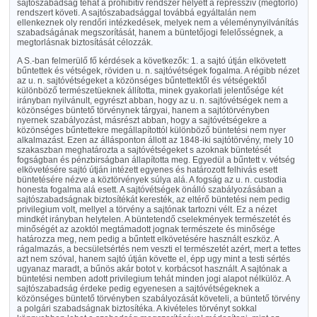
sajtószabadság tehát a prohibitiv rendszer helyett a repressziv (megtorló)
rendszert követi. A sajtószabadsággal továbbá egyáltalán nem
ellenkeznek oly rendőri intézkedések, melyek nem a véleménynyilvánítás
szabadságának megszorítását, hanem a büntetőjogi felelősségnek, a
megtorlásnak biztosítását célozzák.
A S.-ban felmerülő fő kérdések a következők: 1. a sajtó útján elkövetett
bűntettek és vétségek, röviden u. n. sajtóvétségek fogalma. A régibb nézet
az u. n. sajtóvétségeket a közönséges bűntettektől és vétségektől
különböző természetüeknek állította, minek gyakorlati jelentősége két
irányban nyilvánult, egyrészt abban, hogy az u. n. sajtóvétségek nem a
közönséges büntető törvénynek tárgyai, hanem a sajtótörvényben
nyernek szabályozást, másrészt abban, hogy a sajtóvétségekre a
közönséges bűntettekre megállapítottól különböző büntetési nem nyer
alkalmazást. Ezen az állásponton állott az 1848-iki sajtótörvény, mely 10
szakaszban meghatározta a sajtóvétségeket s azoknak büntetését
fogságban és pénzbirságban állapította meg. Egyedül a bűntett v. vétség
elkövetésére sajtó útján intézett egyenes és határozott felhivás esett
büntetésére nézve a köztörvények súlya alá. A fogság az u. n. custodia
honesta fogalma alá esett. A sajtóvétségek önálló szabályozásában a
sajtószabadságnak biztosítékát keresték, az eltérő büntetési nem pedig
privilegium volt, mellyel a törvény a sajtónak tartozni vélt. Ez a nézet
mindkét irányban helytelen. A büntetendő cselekmények természetét és
minőségét az azoktól megtámadott jognak természete és minősége
határozza meg, nem pedig a bűntett elkövetésére használt eszköz. A
rágalmazás, a becsületsértés nem veszti el természetét azért, mert a tettes
azt nem szóval, hanem sajtó útján követte el, épp ugy mint a testi sértés
ugyanaz maradt, a bűnös akár botot v. korbácsot használt. A sajtónak a
büntetési nemben adott privilegium tehát minden jogi alapot nélkülöz. A
sajtószabadság érdeke pedig egyenesen a sajtóvétségeknek a
közönséges büntető törvényben szabályozását követeli, a büntető törvény
a polgári szabadságnak biztosítéka. A kivételes törvényt sokkal