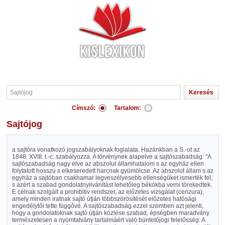
Címszó:
Tartalom:
Sajtójog
a sajtóra vonatkozó jogszabályoknak foglalata. Hazánkban a S.-ot az
1848. XVIII. t.-c. szabályozza. A törvénynek alapelve a sajtószabadság: "A
sajtószabadság nagy elve az abszolut államhatalom s az egyház ellen
folytatott hosszu s elkeseredett harcnak gyümölcse. Az abszolut állam s az
egyház a sajtóban csakhamar legveszélyesebb ellenségüket ismerték fel,
s azért a szabad gondolatnyilvánítást lehetőleg békókba verni törekedtek.
E célnak szolgált a prohibitiv rendszer, az előzetes vizsgálat (cenzura),
amely minden iratnak sajtó útján többszörösítését előzetes hatósági
engedélytől tette függővé. A sajtószabadság ezzel szemben azt jelenti,
hogy a gondolatoknak sajtó útján közlése szabad, épségben maradvány
természetesen a nyomtatvány tartalmáért való büntetőjogi felelősség. A