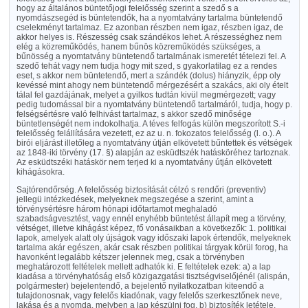
hogy az általános büntetőjogi felelősség szerint a szedő s a
nyomdászsegéd is büntetendők, ha a nyomtatvány tartalma büntetendő
cselekményt tartalmaz. Ez azonban részben nem igaz, részben igaz, de
akkor helyes is. Részesség csak szándékos lehet. A részességhez nem
elég a közreműködés, hanem bűnös közreműködés szükséges, a
bűnösség a nyomtatvány büntetendő tartalmának ismeretét tételezi fel. A
szedő tehát vagy nem tudja hogy mit szed, s gyakorlatilag ez a rendes
eset, s akkor nem büntetendő, mert a szándék (dolus) hiányzik, épp oly
kevéssé mint ahogy nem büntetendő mérgezésért a szakács, aki oly ételt
tálal fel gazdájának, melyet a gyilkos tudtán kivül megmérgezett; vagy
pedig tudomással bir a nyomtatvány büntetendő tartalmáról, tudja, hogy p.
felségsértésre való felhivást tartalmaz, s akkor szedő minősége
büntetlenségét nem indokolhatja. A téves felfogás külön megszorított S.-i
felelősség felállítására vezetett, ez az u. n. fokozatos felelősség (l. o.). A
birói eljárást illetőleg a nyomtatvány útján elkövetett bűntettek és vétségek
az 1848-iki törvény (17. §) alapján az esküdtszék hatásköréhez tartoznak.
Az esküdtszéki hatáskör nem terjed ki a nyomtatvány útján elkövetett
kihágásokra.
Sajtórendőrség. A felelősség biztosítását célzó s rendőri (preventiv)
jellegü intézkedések, melyeknek megszegése a szerint, amint a
törvénysértésre három hónapi időtartamot meghaladó
szabadságvesztést, vagy ennél enyhébb büntetést állapít meg a törvény,
vétséget, illetve kihágást képez, fő vonásaikban a következők: 1. politikai
lapok, amelyek alatt oly újságok vagy időszaki lapok értendők, melyeknek
tartalma akár egészen, akár csak részben politikai tárgyak körül forog, ha
havonként legalább kétszer jelennek meg, csak a törvényben
meghatározott feltételek mellett adhatók ki. E feltételek ezek: a) a lap
kiadása a törvényhatóság első közigazgatási tisztségviselőjénél (alispán,
polgármester) bejelentendő, a bejelentő nyilatkozatban kiteendő a
tulajdonosnak, vagy felelős kiadónak, vagy felelős szerkesztőnek neve,
lakása és a nyomda, melyben a lap készülni fog, b) biztosíték letétele,