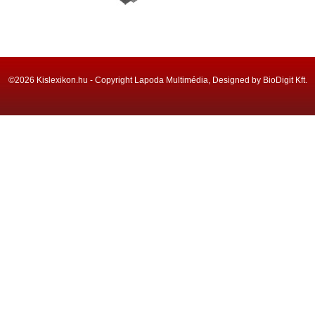
©2026 Kislexikon.hu - Copyright Lapoda Multimédia, Designed by BioDigit Kft.