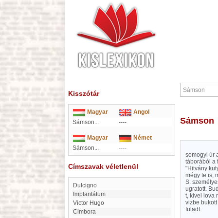
Kisszótár
Magyar
Angol
Sámson
Sámson...
----
Magyar
Német
Sámson...
----
somogyi úr 
táborából a 
Címszavak véletlenül
"Hitvány kut
mégy te is, 
S. személyes
Dulcigno
ugratott. Bu
implantátum
t, kivel lov
vizbe bukott
Victor Hugo
fuladt.
Cimbora