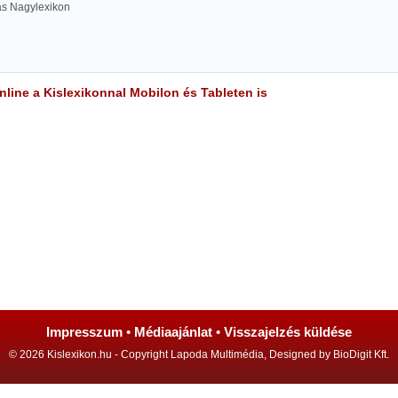
las Nagylexikon
line a Kislexikonnal Mobilon és Tableten is
Impresszum
•
Médiaajánlat
•
Visszajelzés küldése
© 2026 Kislexikon.hu - Copyright Lapoda Multimédia, Designed by BioDigit Kft.