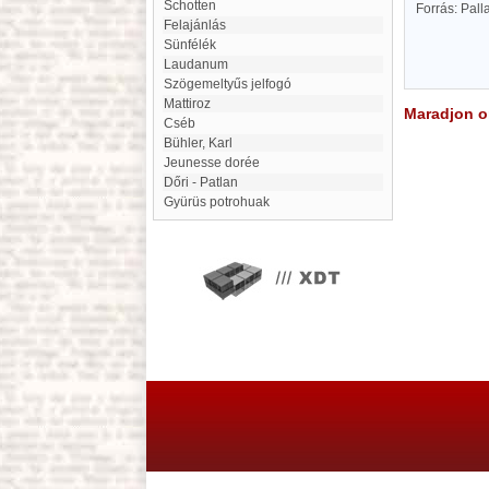
Schotten
Forrás: Pal
felajánlás
Sünfélék
Laudanum
szögemeltyűs jelfogó
mattiroz
Maradjon on
Cséb
Bühler, Karl
jeunesse dorée
Dőri - Patlan
Gyürüs potrohuak