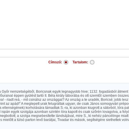
Címszó:
Tartalom:
a Győr nemzetségéből, Boricsnak egyik legnagyobb hive; 1132. fogadásból átment a
főuraival éppen gyülést tartó II. Béla király táborába és ott szemtől szemben összeszi
ya! - riadt reá, - mit csinálsz az országgal? Az ország a te uradék, Boricsé; jobb lesz
mint az apád!" A meglepett urak felugráltak ugyan, de csak János somogyvári prépo
 ellenségének) korholására támadtak S.-ra, ki azonban kiugrott a sátorból, lóra pa
d ispán egyik szolgája azonban szintén lóra kapott és csak szőrén lovagolva, a foly
a megbotlott; a szolga megsebesítette lándsájával, mire S., ki nehéz páncélinge miatt
 s mielőtt a túlsó parton levő barátjai, Tivadar és mások, segítségére siethettek vol