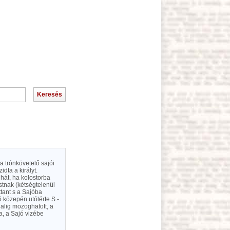
 trónkövetelő sajói
dta a királyt.
 hát, ha kolostorba
stnak (kétségtelenül
ttant s a Sajóba
ó közepén utólérte S.-
 alig mozoghatott, a
na, a Sajó vizébe