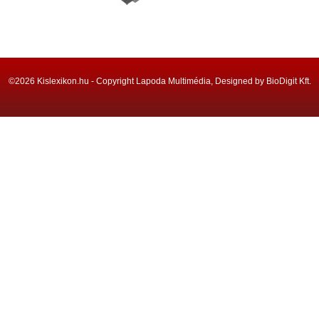
©2026 Kislexikon.hu - Copyright Lapoda Multimédia, Designed by BioDigit Kft.