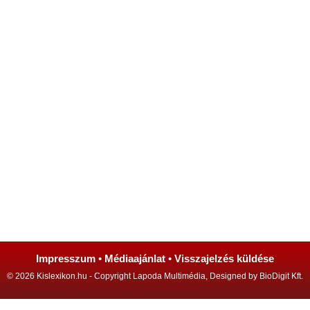
Impresszum
•
Médiaajánlat
•
Visszajelzés küldése
© 2026 Kislexikon.hu - Copyright Lapoda Multimédia, Designed by BioDigit Kft.