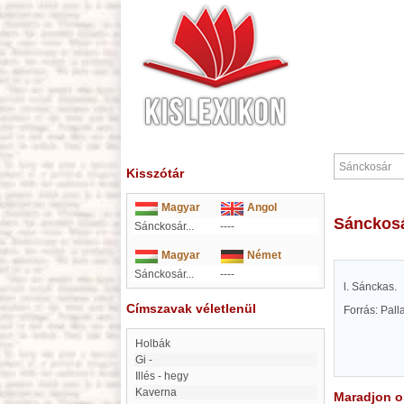
Kisszótár
Magyar
Angol
Sánckos
Sánckosár...
----
Magyar
Német
Sánckosár...
----
l. Sánckas.
Címszavak véletlenül
Forrás: Pal
Holbák
gi -
Illés - hegy
kaverna
Maradjon on