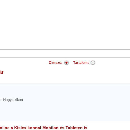
Címszó:
Tartalom:
ár
las Nagylexikon
line a Kislexikonnal Mobilon és Tableten is