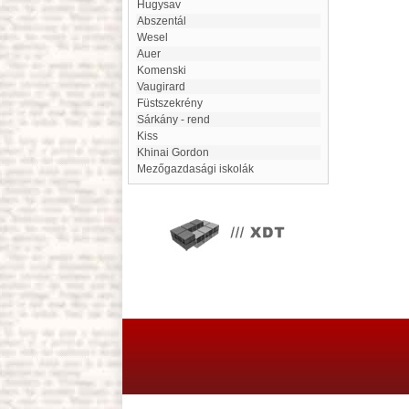
Hugysav
abszentál
Wesel
Auer
Komenski
Vaugirard
Füstszekrény
Sárkány - rend
Kiss
Khinai Gordon
Mezőgazdasági iskolák