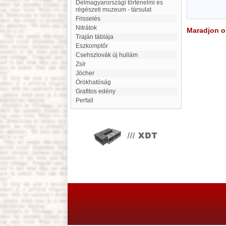
Délmagyarországi történelmi és
régészeti muzeum - társulat
Frisselés
Nitrátok
Maradjon on
Traján táblája
eszkomptőr
csehszlovák új hullám
Zsír
Jöcher
Örökhatóság
Grafitos edény
Perfall