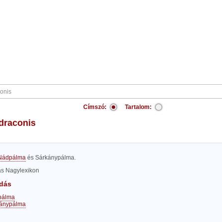
Címszó:
Tartalom:
 draconis
Nádpálma
és Sárkánypálma.
las Nagylexikon
dás
pálma
ánypálma