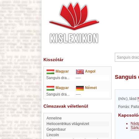
Kisszótár
Magyar
Angol
Sanguis
Sanguis dra...
----
Magyar
Német
Sanguis dra...
----
(növ.), lásd
Címszavak véletlenül
Forrás: Pal
Kapcsoló
Anneline
Nád
heliocentrikus világnézet
Sárk
Gegenbaur
Lincoln