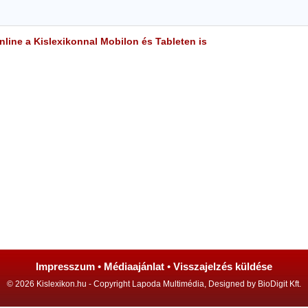
line a Kislexikonnal Mobilon és Tableten is
Impresszum
•
Médiaajánlat
•
Visszajelzés küldése
© 2026 Kislexikon.hu - Copyright Lapoda Multimédia, Designed by BioDigit Kft.