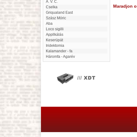
A. V. C.
Maradjon on
Cselka
Griqualand East
Szász Móric
Aba
Loco sigilli
appllkálás
Keserüpát
Iridektomia
Kalamander - fa
Háromfa - Agarév