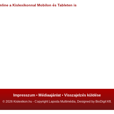
line a Kislexikonnal Mobilon és Tableten is
Impresszum
•
Médiaajánlat
•
Visszajelzés küldése
© 2026 Kislexikon.hu - Copyright Lapoda Multimédia, Designed by BioDigit Kft.