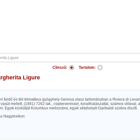
Címszó:
Tartalom:
argherita Ligure
ri fürdő és téli klimatikus gyógyhely Genova olasz tartományban a Riviera di Levan
, vasút mellett, (1881) 7262 lak., csipkeveréssel, korallhalászattal, számos villával, 
ni. Egyik közkűtját Kolumbus mellszobra, egyik sétahelyét Garibaldi szobra díszíti.
las Nagylexikon