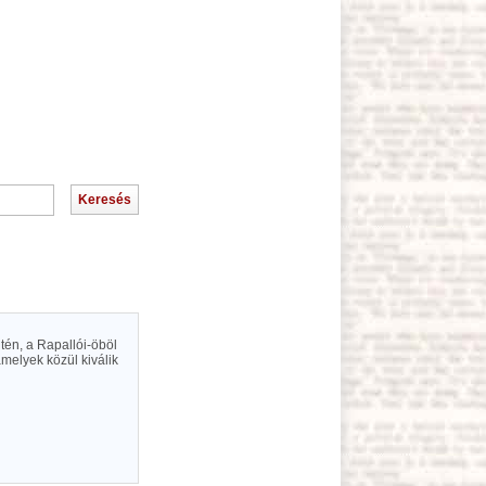
tén, a Rapallói-öböl
amelyek közül kiválik