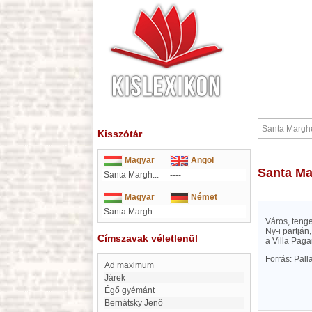
Kisszótár
Magyar
Angol
Santa M
Santa Margh...
----
Magyar
Német
Santa Margh...
----
Város, tenge
Ny-i partján
Címszavak véletlenül
a Villa Paga
Forrás: Pal
ad maximum
Járek
Égő gyémánt
Bernátsky Jenő