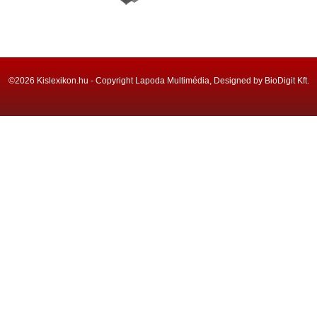
©2026 Kislexikon.hu - Copyright Lapoda Multimédia, Designed by BioDigit Kft.