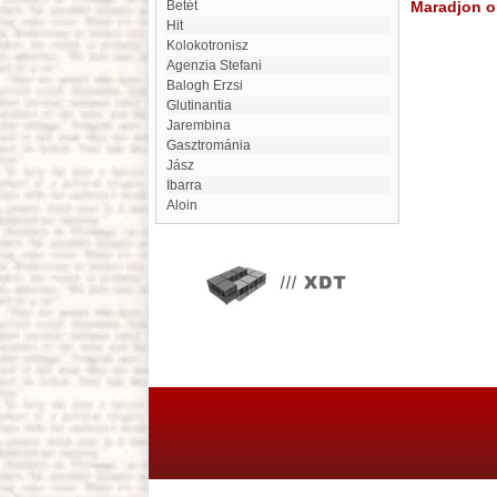
betét
Maradjon on
Hit
Kolokotronisz
Agenzia Stefani
Balogh Erzsi
Glutinantia
Jarembina
gasztrománia
jász
Ibarra
Aloin