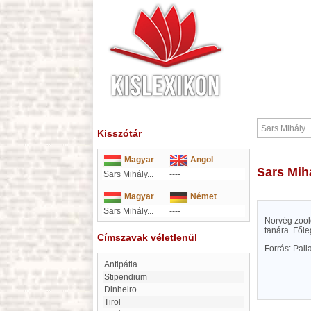
Kisszótár
Magyar
Angol
Sars Mih
Sars Mihály...
----
Magyar
Német
Sars Mihály...
----
Norvég zoolo
tanára. Főle
Címszavak véletlenül
Forrás: Pal
antipátia
Stipendium
Dinheiro
Tirol