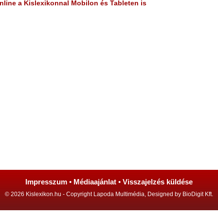
line a Kislexikonnal Mobilon és Tableten is
Impresszum
•
Médiaajánlat
•
Visszajelzés küldése
© 2026 Kislexikon.hu - Copyright Lapoda Multimédia, Designed by BioDigit Kft.