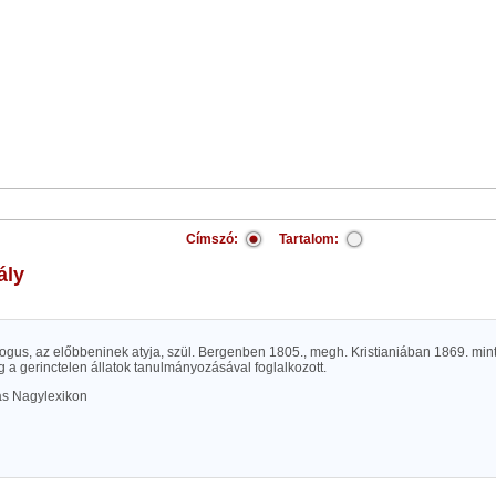
Címszó:
Tartalom:
ály
gus, az előbbeninek atyja, szül. Bergenben 1805., megh. Kristianiában 1869. mint
g a gerinctelen állatok tanulmányozásával foglalkozott.
las Nagylexikon