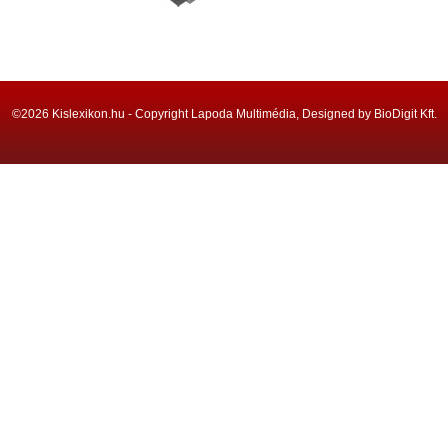
©2026 Kislexikon.hu - Copyright Lapoda Multimédia, Designed by BioDigit Kft.