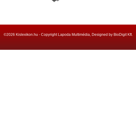
©2026 Kislexikon.hu - Copyright Lapoda Multimédia, Designed by BioDigit Kft.