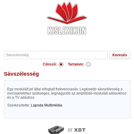
Címszó:
Tartalom:
Sávszélesség
Egy modulált jel által elfoglalt frekvenciasáv. Legkisebb sávszélesség a
morzejelekhez szükséges, legnagyobb az amplitúdó-modulált adásokhoz
és a TV adáshoz.
Szerkesztette:
Lapoda Multimédia