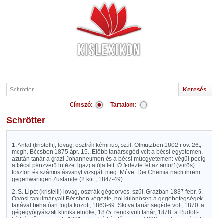
Címszó:
Tartalom:
Schrötter
1. Antal (kristelli), lovag, osztrák kémikus, szül. Olmützben 1802 nov. 26.,
megh. Bécsben 1875 ápr. 15., Előbb tanársegéd volt a bécsi egyetemen,
azután tanár a grazi Johanneumon és a bécsi műegyetemen: végül pedig
a bécsi pénzverő intézet igazgatója lett. Ő fedezte fel az amorf (vörös)
foszfort és számos ásványt vizsgált meg. Műve: Die Chemia nach ihrem
gegenwärtigen Zustande (2 köt., 1847-49).
2. S. Lipót (kristelli) lovag, osztrák gégeorvos, szül. Grazban 1837 febr. 5.
Orvosi tanulmányait Bécsben végezte, hol különösen a gégebetegségek
tanával behatóan foglalkozott, 1863-69. Skova tanár segéde volt, 1870. a
gégegyógyászati klinika elnöke, 1875. rendkivüli tanár, 1878. a Rudolf-