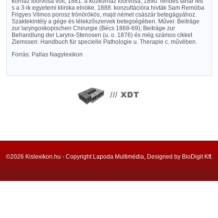
kórház főorvosa volt, 1881. a közkórház főorvosa, 1890. rendes tanár lett
s a 3-ik egyetemi klinika elnöke. 1888. konzultációra hivták Sam Remóba
Frigyes Vilmos porosz trónörökös, majd német császár betegágyához.
Szaktekintély a gége és lélekzőszervek betegségében. Művei: Beiträge
zur laryngoskopischen Chirurgie (Bécs 1868-69); Beiträge zur
Behandlung der Larynx-Stenosen (u. o. 1876) és még számos cikket
Ziemssen: Handbuch für specielle Pathologie u. Therapie c. művében.
Forrás: Pallas Nagylexikon
©2026 Kislexikon.hu - Copyright Lapoda Multimédia, Designed by BioDigit Kft.