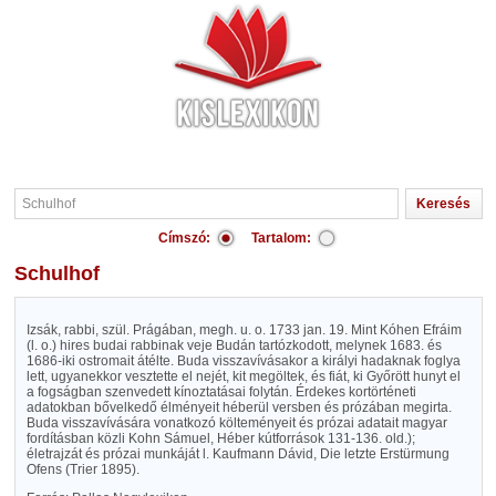
Címszó:
Tartalom:
Schulhof
Izsák, rabbi, szül. Prágában, megh. u. o. 1733 jan. 19. Mint Kóhen Efráim
(l. o.) hires budai rabbinak veje Budán tartózkodott, melynek 1683. és
1686-iki ostromait átélte. Buda visszavívásakor a királyi hadaknak foglya
lett, ugyanekkor vesztette el nejét, kit megöltek, és fiát, ki Győrött hunyt el
a fogságban szenvedett kínoztatásai folytán. Érdekes kortörténeti
adatokban bővelkedő élményeit héberül versben és prózában megirta.
Buda visszavívására vonatkozó költeményeit és prózai adatait magyar
fordításban közli Kohn Sámuel, Héber kútforrások 131-136. old.);
életrajzát és prózai munkáját l. Kaufmann Dávid, Die letzte Erstürmung
Ofens (Trier 1895).