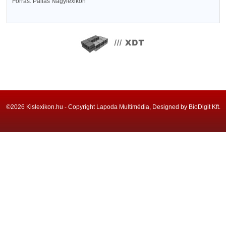
Forrás: Pallas Nagylexikon
©2026 Kislexikon.hu - Copyright Lapoda Multimédia, Designed by BioDigit Kft.