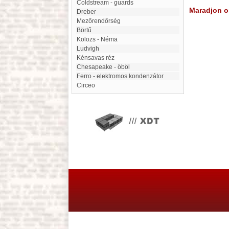
Coldstream - guards
Maradjon on
Dreber
Mezőrendőrség
Börtű
Kolozs - Néma
Ludvigh
Kénsavas réz
Chesapeake - öböl
Ferro - elektromos kondenzátor
Circeo