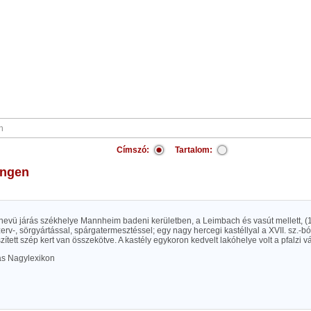
Címszó:
Tartalom:
ingen
nevü járás székhelye Mannheim badeni kerületben, a Leimbach és vasút mellett, (1
zerv-, sörgyártással, spárgatermesztéssel; egy nagy hercegi kastéllyal a XVII. sz.-ból
zített szép kert van összekötve. A kastély egykoron kedvelt lakóhelye volt a pfalzi v
las Nagylexikon