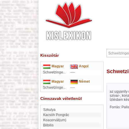
Kisszótár
Magyar
Angol
Schwetz
Schwetzinge...
----
Magyar
Német
Schwetzinge...
----
az ugyanily 
szivar-, kon
Címszavak véletlenül
ízlésben kés
Forrás: Pal
Szkulya
Kacsóh Pongrác
koacervát(um)
Bilbilis