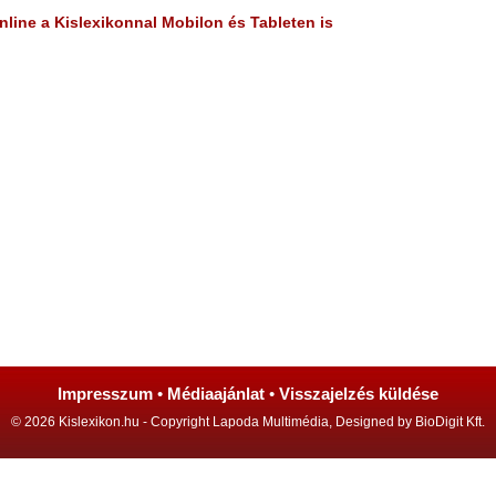
line a Kislexikonnal Mobilon és Tableten is
Impresszum
•
Médiaajánlat
•
Visszajelzés küldése
© 2026 Kislexikon.hu - Copyright Lapoda Multimédia, Designed by BioDigit Kft.