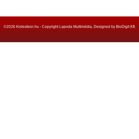
©2026 Kislexikon.hu - Copyright Lapoda Multimédia, Designed by BioDigit Kft.