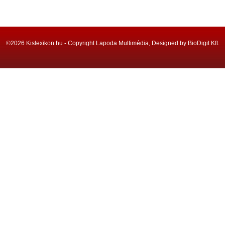
©2026 Kislexikon.hu - Copyright Lapoda Multimédia, Designed by BioDigit Kft.