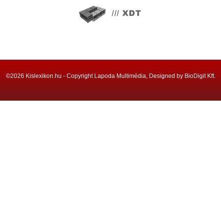
©2026 Kislexikon.hu - Copyright Lapoda Multimédia, Designed by BioDigit Kft.