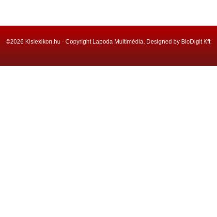
©2026 Kislexikon.hu - Copyright Lapoda Multimédia, Designed by BioDigit Kft.