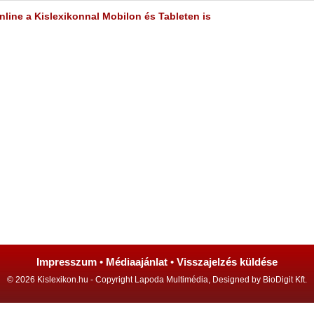
line a Kislexikonnal Mobilon és Tableten is
Impresszum
•
Médiaajánlat
•
Visszajelzés küldése
© 2026 Kislexikon.hu - Copyright Lapoda Multimédia, Designed by BioDigit Kft.