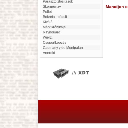
Parasztbiztosítások
Maradjon on
Skernewizy
Pollet
Bokréta - pázsit
Kiváló
Márk krónikája
Raynouard
Wierz.
Csoportképzés
Capmany y de Montpalan
aneroid