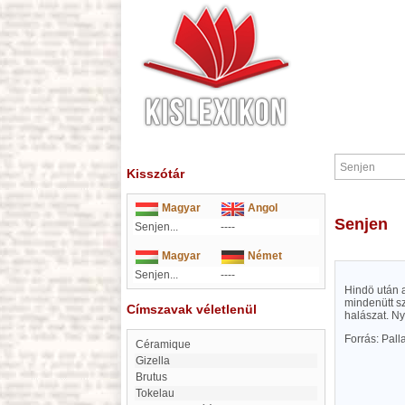
Kisszótár
Magyar
Angol
Senjen
Senjen...
----
Magyar
Német
Senjen...
----
Hindö után 
mindenütt sz
Címszavak véletlenül
halászat. Ny
Forrás: Pal
Céramique
Gizella
Brutus
Tokelau