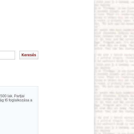
500 lak. Partjai
ág fő foglalkozása a