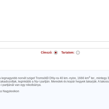
Címszó:
Tartalom:
2
a legnagyobb norvét sziget Tromsötől DNy-ra 40 km.-nyire, 1666 km
ter., mintegy 3
akadozottak, leginkább a Ny-i partján. Meredek és kopár hegyek takarják. A lakoss
-i partjánál van egy nikolbánya.
las Nagylexikon