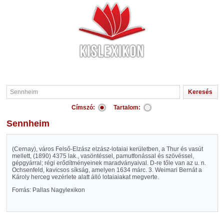
Címszó:
Tartalom:
Sennheim
(Cernay), város Felső-Elzász elzász-lotaiai kerületben, a Thur és vasút
mellett, (1890) 4375 lak., vasöntéssel, pamutfonással és szövéssel,
gépgyárral; régi erődítményeinek maradványaival. D-re tőle van az u. n.
Ochsenfeld, kavicsos síkság, amelyen 1634 márc. 3. Weimari Bernát a
Károly herceg vezérlete alatt álló lotaiaiakat megverte.
Forrás: Pallas Nagylexikon