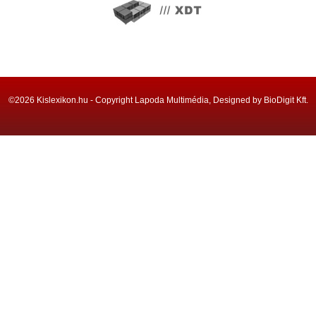
©2026 Kislexikon.hu - Copyright Lapoda Multimédia, Designed by BioDigit Kft.