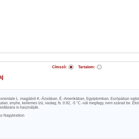
Címszó:
Tartalom:
aj
rientale L. magjából K.-Ázsiában, É.-Amerikában, Egyiptomban, Európában sajtolt 
alan, enyhe, kellemes ízü, vastag; fs. 0.92, -5 °C.-nál megfagy, nem szárad be. Étola
sítására is használják.
las Nagylexikon