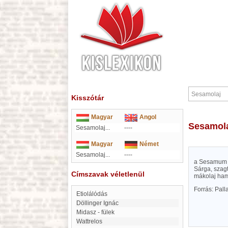
Kisszótár
Magyar
Angol
Sesamol
Sesamolaj...
----
Magyar
Német
Sesamolaj...
----
a Sesamum o
Sárga, szagt
Címszavak véletlenül
mákolaj hami
Forrás: Pal
etiolálódás
Döllinger Ignác
Midasz - fülek
Wattrelos