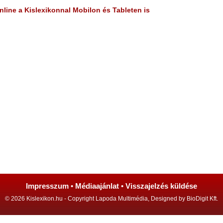
line a Kislexikonnal Mobilon és Tableten is
Impresszum
•
Médiaajánlat
•
Visszajelzés küldése
© 2026 Kislexikon.hu - Copyright Lapoda Multimédia, Designed by BioDigit Kft.