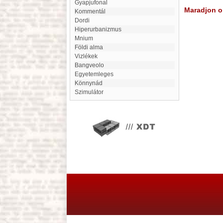
Gyapjufonal
Maradjon on
Kommentál
Dordi
hiperurbanizmus
Mnium
Földi alma
Vizlékek
Bangveolo
Egyetemleges
Könnynád
Szimulátor