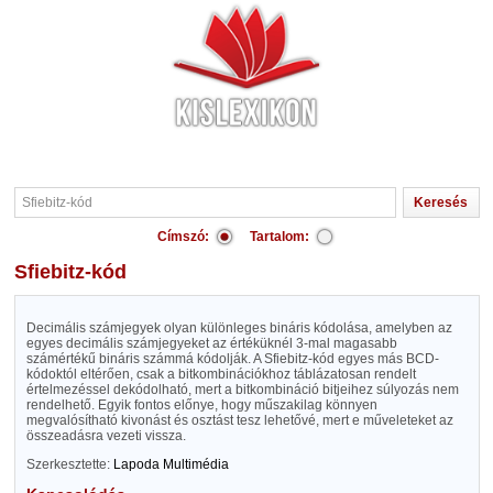
Címszó:
Tartalom:
Sfiebitz-kód
Decimális számjegyek olyan különleges bináris kódolása, amelyben az
egyes decimális számjegyeket az értéküknél 3-mal magasabb
számértékű bináris számmá kódolják. A Sfiebitz-kód egyes más BCD-
kódoktól eltérően, csak a bitkombinációkhoz táblázatosan rendelt
értelmezéssel dekódolható, mert a bitkombináció bitjeihez súlyozás nem
rendelhető. Egyik fontos előnye, hogy műszakilag könnyen
megvalósítható kivonást és osztást tesz lehetővé, mert e műveleteket az
összeadásra vezeti vissza.
Szerkesztette:
Lapoda Multimédia