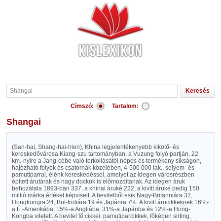
Címszó:
Tartalom:
Shangai
(San-hai, Shang-hai-hien), Khina legjelentékenyebb kikötő- és
kereskedővárosa Kiang-szu tartományban, a Vuzung folyó partján, 22
km.-nyire a Jang-cébe való torkollásától népes és termékeny síkságon,
hajózható folyók és csatornák közelében, 4-500 000 lak., selyem- és
pamutiparral, élénk kereskedéssel, amelyet az idegen városrészben
épített árutárak és nagy dockok is előmozdítanak. Az idegen áruk
behozatala 1893-ban 337, a khinai áruké 222, a kivitt áruké pedig 150
millió márka értéket képviselt. A bevitelből esik Nagy-Britanniára 32,
Hongkongra 24, Brit-Indiára 19 és Japánra 7%. A kivitt árucikkeknek 16%-
a É.-Amerikába, 15%-a Angliába, 31%-a Japánba és 12%-a Hong-
Kongba vitetett. A bevitel fő cikkei: pamutiparcikkek, főképen sirting,