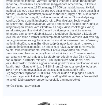
gyapjukendők, fémáruk, varrótűk, lámpák, zsebórák, gyufa (nagyobbára
Japánból), festékáruk és petroleum (nagyobbára Amerikából); a kivitelé
első sorban a selyem; 1893. mintegy 64 000 bált raktak hajóra, kivittek
továbbá 233 000 pikul zöld és 167 000 pikul fekete teát, 75 000 pikul állati
bőröket, továbbá pamutokat, tollakat, rhabarbert, faggyut stb. Kikötőjében
5643 gőzös fordult meg 6,3 millió tonna tartalommal. S. székhelye egy
katolikus és egy anglikán püspöknek, a Royal Asiatic Society egyik
alosztályának, fővámhivatalnak, vegyes biróságnak és több konzulnak. A
tulajdonképeni khinai várost körfalak és nagy külvárosok fogják körül;
ennek szűk, gránittuskókkal kövezett utcái, nagy árutárai és számos
temploma van, amely utóbbiak közül a legtöbben látogatják a közelében
levő tea-kart miatt a városi isten templomát. A khinai városon kivül van egy
brit, egy amerikai és egy francia városrész. A brit városrészben, a Vuzung
melletti rakodón, az u. n. Bundban szép és nagy lakóházak, bankok, a
szabadkőművesek palotája, az angol klub háza, az angol törvényszéki
palota, több konzulátus stb. látható. Ezen a folyóparton elhúzódó
házsorral szemben van egy nyilvános kert. A francia «Concession»-ban
van a francia konzul palotája. Ez utóbbinak védelme alatt áll a XVII. sz.-
ban alapított, a várostól mintegy 8 km.-nyire fekvő Szü-kia-vej nevü
jezsuita-kolostor; továbbá egy az apácák gondozására bizott árvaház és a
fiatal khinai nők nevelőháza. S.-t 1842 jun. 19-én az angolok elfoglalták.
1843 nov. 17. megnyitották a várost a külföldi kereskedők előtt.
Legnagyobb virágzását 1860-1864. érte el, midőn a taipingok a közeli
Szu-csout elpusztították és Ning-pót is elfoglalták és amikor a fentemlített
helyekről több százezer ember keresett S.-ban menedéket.
Forrás: Pallas Nagylexikon