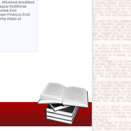
e. Műveinek töredékeit
agyar fordítóinak
ewrewk Emil
nösen Finánczy Ernő
görög elégia az