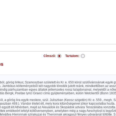
Címszó:
Tartalom:
es
ól, görög lirikus; Szamoszban született és Kr. e. 650 körül szülővárosának egyik g
 Jambikus költeményeiből két nagyobb töredék jutott reánk, mindkettőben az assz
indig párhuzamban egyes állatok jellemzetes rossz tulajdonaival, melyektől a nőke
dás Bergk, Poetae lyrici Graeci címü gyüjteményében, külön Welckertől (Bonn 1835
ól, a görög lira egyik mestere, szül. Juliszban (Keosz szigetén) Kr. e. 559., megh.
gaszban 469.). Vándor életet élt, mely kora kitünőségeivel jókor kapcsolatba hozta
 együtt élt Athénben, majd az Aleuádok és Skopádok udvara Tesszáliába vonzotta.
ettek emlékeért lefolyt költőversenyben, amelyben még a nagy Aeschylost is legyőzte
felváltva Hieronnak szirakuzai és Theronnak akragaszi fényes udvaránál töltötte. S