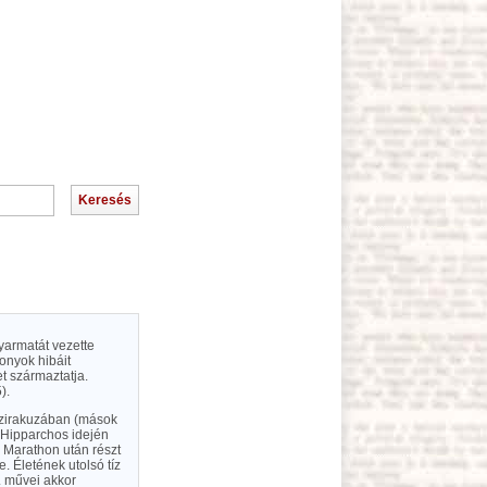
yarmatát vezette
onyok hibáit
t származtatja.
).
 Szirakuzában (mások
. Hipparchos idején
 Marathon után részt
. Életének utolsó tíz
. művei akkor