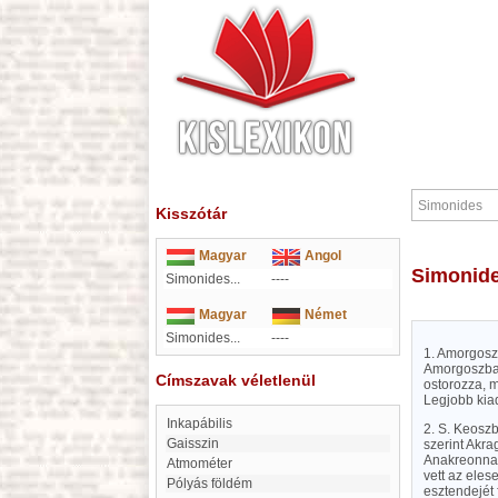
Kisszótár
Magyar
Angol
Simonid
Simonides...
----
Magyar
Német
Simonides...
----
1. Amorgoszb
Amorgoszba.
Címszavak véletlenül
ostorozza, m
Legjobb kia
inkapábilis
2. S. Keoszb
Gaisszin
szerint Akra
Anakreonnal
atmométer
vett az eles
Pólyás földém
esztendejét 