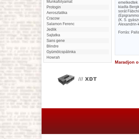
Munkafolyamat
emelkedtek a
kiadta Berg
Protogin
sorát Fábchi
aerosztatika
(Epigrammok,
Cracow
(K. S. gyász
Salamon Ferenc
Alexandrin-ko
Jedlik
Forrás: Pal
Sajtatka
Sans gene
blindre
Gyümölcspálinka
Howrah
Maradjon on