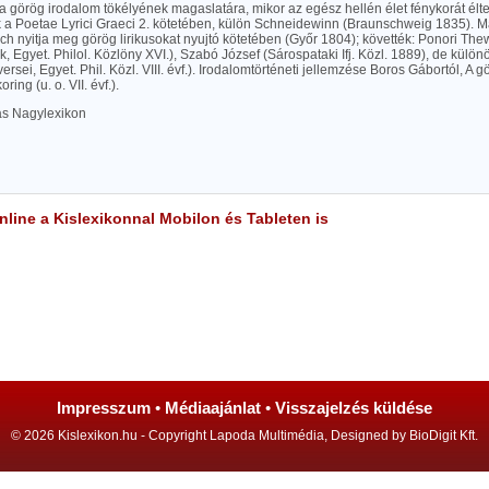
 görög irodalom tökélyének magaslatára, mikor az egész hellén élet fénykorát élt
k a Poetae Lyrici Graeci 2. kötetében, külön Schneidewinn (Braunschweig 1835). M
ch nyitja meg görög lirikusokat nyujtó kötetében (Győr 1804); követték: Ponori Th
 Egyet. Philol. Közlöny XVI.), Szabó József (Sárospataki Ifj. Közl. 1889), de külö
versei, Egyet. Phil. Közl. VIII. évf.). Irodalomtörténeti jellemzése Boros Gábortól, A 
ring (u. o. VII. évf.).
las Nagylexikon
line a Kislexikonnal Mobilon és Tableten is
Impresszum
•
Médiaajánlat
•
Visszajelzés küldése
© 2026 Kislexikon.hu - Copyright Lapoda Multimédia, Designed by BioDigit Kft.