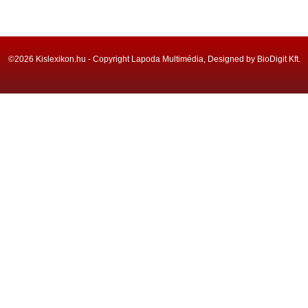
©2026 Kislexikon.hu - Copyright Lapoda Multimédia, Designed by BioDigit Kft.