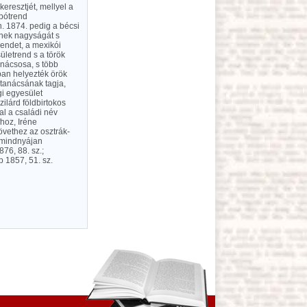
eresztjét, mellyel a
ipótrend
. 1874. pedig a bécsi
inek nagyságát s
rendet, a mexikói
ületrend s a török
tanácsosa, s több
ban helyezték örök
tanácsának tagja,
gi egyesület
ilárd földbirtokos
al a családi név
hoz, Iréne
övethez az osztrák-
t mindnyájan
876, 88. sz.;
p 1857, 51. sz.