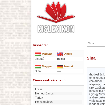
Kisszótár
Magyar
Angol
Sina
sínautó
railcar
Magyar
Német
Sina...
----
(hodosi és k
emelkedett é
Címszavak véletlenül
családból I.
alapítója, m
szerezték a
frász
melyek ma a 
Németh János
György Simo
a közérdeke
Tarjay
virágzása te
proszodiákus
lángész vol