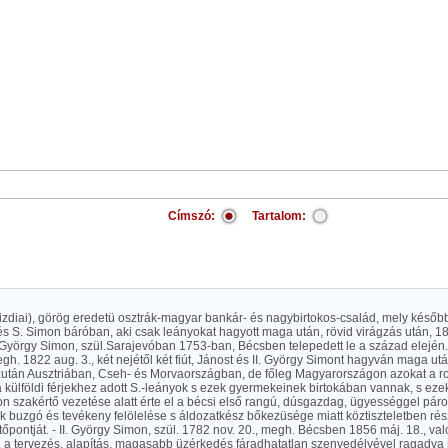
Címszó:
Tartalom:
izdiai), görög eredetü osztrák-magyar bankár- és nagybirtokos-család, mely később
s S. Simon báróban, aki csak leányokat hagyott maga után, rövid virágzás után, 187
 György Simon, szül.Sarajevóban 1753-ban, Bécsben telepedett le a század elején.
egh. 1822 aug. 3., két nejétől két fiút, Jánost és II. György Simont hagyván maga ut
zután Ausztriában, Cseh- és Morvaországban, de főleg Magyarországon azokat a ro
külföldi férjekhez adott S.-leányok s ezek gyermekeinek birtokában vannak, s ezek
n szakértő vezetése alatt érte el a bécsi első rangú, dúsgazdag, ügyességgel páro
k buzgó és tevékeny felölelése s áldozatkész bőkezüsége miatt köztiszteletben r
tőpontját. - II. György Simon, szül. 1782 nov. 20., megh. Bécsben 1856 máj. 18., va
t, a tervezés, alapítás, magasabb üzérkedés fáradhatatlan szenvedélyével ragadv