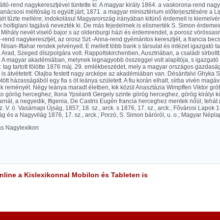
tó-rend nagykeresztjével tüntette ki. A magyar király 1864. a vaskorona-rend nagyk
 tanácsosi méltóság is együtt járt, 1871. a magyar minisztérium előterjesztésére a L
ét tűzte mellére, indokolásul Magyarország irányában kitünő érdemeit is kiemelvén
 holtiglani tagjává nevezték ki. De más fejedelmek is elismerték S. Simon érdeme
t. Mihály nevét viselő bajor s az oldenburgi házi és érdemrendet, a porosz vörössas
end nagykeresztjét, az orosz Szt.-Anna-rend gyémántos keresztjét, a francia becs
Nisan-Iftahar rendek jelvényeit. E mellett több bank s társulat és intézet igazgató 
 Arad, Szeged díszpolgára volt. Rappoltskirchenben, Ausztriában, a családi sírbolt
 A magyar akadémiában, melynek legnagyobb összeggel volt alapítója, s igazgató 
r. tag tartott fölötte 1876 máj. 29. emlékbeszédet, mely a magyar országos gazdasá
s átvétetett. Olajba festett nagy arcképe az akadémiában van. Désánfalvi Ghyka Sz
tött házasságából egy fia s öt leánya született. A fiu korán elhalt, sírba vivén magáv
k reményét. Négy leánya maradt életben, kik közül Anasztázia Wimpffen Viktor gróf
 görög herceghez, Ilona Ypsilanti Gergely szinte görög herceghez, görög királyi k
rnál, a negyedik, Ifigenia, De Castris Eugén francia herceghez mentek nőül, tehá
z. V. ö. Vasárnapi Újság, 1857, 18. sz., arck. s 1876, 17. sz., arck.; Fővárosi Lapok 1
 és a Nagyvilág 1876, 17. sz., arck.; Porzó, S. Simon báróról, u. o.; Magyar Népla
las Nagylexikon
line a Kislexikonnal Mobilon és Tableten is