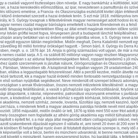
gy a családi vagyont tisztességes úton növelje. E nagy bankárház a külfölddel, kül
ései, a hazai kereskedés előmozdítása, az ipar, nevezetesen a pamutfonás és szöv
s időszerü emelése, a Francia- és Olaszországba eszközlött kivitel útján értékes
l kitünő érdemeket szerzett a hazai érdekek terén. S ezt már 1818. méltányolva isme
irály, ki S. György lovagnak s féltestvérének magyar nemességet adott hodosi és ki
agyar nemes család magyar báróságra emeltetett s hazánk főrendeinek és a felső 
tatott. Magyarország tekintetében főleg az által emelt magának minden időkre szól
yi István gróffal kezet fogva, lényegesen járult a budapesti lánchíd felépítéséhe
szlopán arany betükkel van ez érdem emléke gránitba vésve, s S. György neve a ki
val együtt egyazon táblán megörökítve. Midőn meghalt, Derra Katalintól nemzett egy
ávetőleg 80 millió forintnyi örökséget hagyott. - Simon báró, II. György és Derra Kat
sben, megh. u. o. 1876 ápr. 16. Anyja is görög származású volt ugyan, de már a m
kos nemes család sarja. A S.-ra szállott 80 milliónyi vagyon nagy részben Magyarors
rvaországban s az aldunai fejedelemségekben fekvő, roppant terjedelmű s jól mű
yekhez újabb szerzemények is járultak nálunk, Görögországban és Olaszországban,
n, Párisban, Velencében stb. A tulajdonát tevő ingatlan vagyon 29 uradalomban 240
ban, ellátva a leggazdagabb felszereléssel. Attól a perctől kezdve, midőn átvette n
 közé tartozott, kik a magyar hazát érdeklő minden fontosabb nemzetgazdasági s m
 első sorban nyújtottak segédkezet. Neve mindenütt ott szerepel bőkezü adomán
 országban s annak fővárosában, összes nemzeti intézeteink létesítésénél: a magyar
sító társaság felállításánál, a vasúti s gőzhajózási ügy előmozdításánál, folyóink 
i állapotaink, s iskolai, népnevelési, patronátusi viszonyaink emelése s javításán
eum, a kisdedóvó egylet, a kisded-kórház s egyéb kórházak, bölcsödék, árvaházak,
 akadémia, nemzeti szinház, zenede, lovarda, tűzoltási ügy, nemzeti kaszinó, lipótv
t háza, s mindenek felett a magyar akadémia palotája hirdetik nevét mint alapítóé
zóét. 1856 májusától, midőn önálló úr lett, 1876-ig több mint 550 ezer frtot adott jó
 mely összegben nem foglaltatik az athéni görög akadémia egy milliót túlhaladó telj
pított s épített fel, s a már atyja által megkezdett ottani csillagvizsgáló intézet, me
mazott szakemberek díjazását egészen ő vállalta el, ami ismét 20 éven át 200 ezer fr
körében fő helyet foglal nyolc éven át folytatott diplomáciai szerepe is, mely idő al
 képviselője volt a bécsi, berlini és müncheni udvaroknál, ki benne nemcsak udv
tt követét s miniszterét, hanem egyszersmind biztos, hü barátját látta, s feltétle