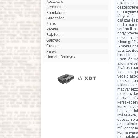
Köztakaró
alkalmat, ho
aerometria
összeköttet
dohánymívelé
Buontalenti
tényező álta
Guraszáda
császár és k
kajás
pedig már m
sorába iktat
Peónia
hogy Széchen
Rajziskola
pestoldali o
Galovac
István grófé
Crotona
Simonra hozz
aug. 15. Béc
Parád
itteni birto
Hamel - Bruinynx
Cseh- és Mo
állott, mel
fővárosaiba
foglalt magá
végéig azok
mozzanatban
tekintünk az
magyar bizto
mezőgazdaság
nemzeti múz
kereskedelmi
képzőművésze
bőkezü adako
intézetekre,
egészen ő ala
az ott alkal
működésének 
kormányának
meghatalmazo