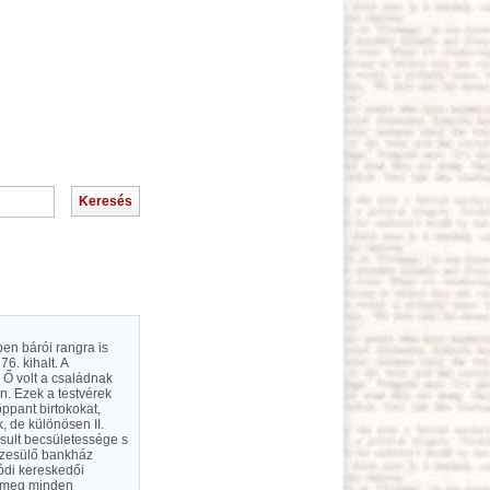
en bárói rangra is
6. kihalt. A
 Ő volt a családnak
án. Ezek a testvérek
ppant birtokokat,
, de különösen II.
sult becsületessége s
észesülő bankház
lódi kereskedői
a meg minden