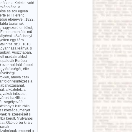
önösen a Kelettel való
és ápolása, a
ítése és sok egyéb
rte el I. Ferenc
zdiai előnévvel, 1822.
tábla tagjainak
ó, nagyszerü emléket,
z. E monumentális mű
rályéval s Széchenyi
etlen egy fiára
alin fia, szül. 1810
agyar haza leánya, s
zágban, Ausztriában,
velt uradalmakból
 s paloták Európa
 ezer holdnál többet
agy örökségét, élte
űveltségi
yokkal, ahová csak
 földhitelintézet s a
szabályozásánál,
ál; a köztelek, a
 vakok intézete,
árosi bazilika, a
t, segélyezőét,
tékony s kulturális
es költsége, melyet
lynek felszerelését s
tba került. Nyilvános
att Ottó görög király
arának
n bizalmának emberét a