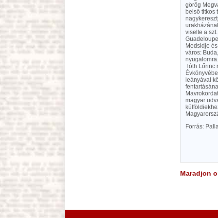
görög Megvál
belső titkos
nagykeresztj
urakházának
viselte a sz
Guadeloupe-r
Medsidje és 
város: Buda,
nyugalomra.
Tóth Lőrinc 
Évkönyvébe i
leányával kö
fentartásána
Mavrokordato
magyar udva
külföldiekhe
Magyarország
Forrás: Pal
Maradjon on