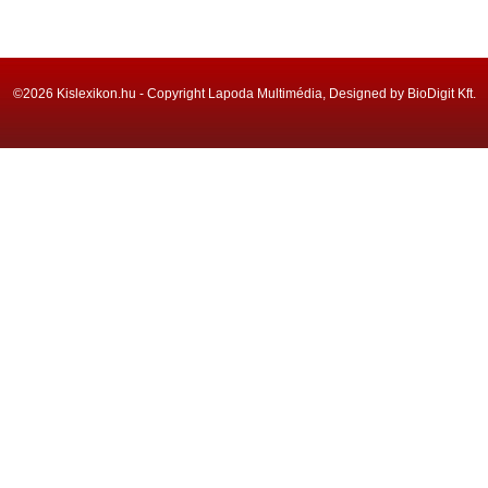
©2026 Kislexikon.hu - Copyright Lapoda Multimédia, Designed by BioDigit Kft.