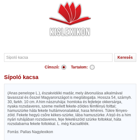
Címszó:
Tartalom:
Sípoló kacsa
(Anas penelope L.), északvidéki madár, mely átvonulása alkalmával
tavasszal és ősszel Magyarországot is meglátogatja. Hossza 54, szárnyh.
30, farkh. 10 cm. A him nászruhája: homloka és fejteteje okkersárga,
nyaka rozsdaveres, szeme mellett fekete-zöldes fémfényü folttal;
hamuszürke háta fekete hullámvonalakkal, hasa fehéres. Tükre fényes-
zöld. Fekete hegyü csőre kékes-szürke, lába hamuszürke. A tojó és a him
nyári ruhájában rozsdaveres, feje feketészöld szürke foltokkal, háta
rozsdabarna fekete foltokkal. L. még Kacsafélék.
Forrás: Pallas Nagylexikon