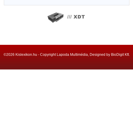
©2026 Kislexikon.hu - Copyright Lapoda Multimédia, Designed by BioDigit Kft.