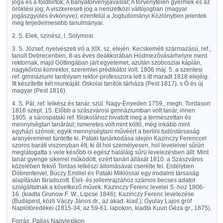
joga és a földbirtok; A bányatörvényjavaslat; A törvénytelen gyermek és az
öröklési jog; A viszkereseti jog a nemzetközi váltójogban (magyar
jogászgyülés évkönyve); ezenfelül a Jogtudományi Közlönyben jelentek
meg terjedelmesebb tanulmányai.
2. S. Elek, szinész, l. Solymosi.
3. S. József, nyelvészeti iró a XIX. sz. elején. Kecskeméti származású, ref.,
tanult Debrecenben, 8-as éves deákkorában Hódmezővásárhelyre ment
rektornak, majd Göttingában járt egyetemet, azután szoboszlai káplán,
nagykőrösi konrektor, szeremlei prédikátor volt. 1806 máj. 5. a szentesi
ref. gimnáziumi tanfolyam rektor-professzora lett s itt maradt 1818 elejéig.
Itt készítette két munkáját: Oskolai tanítók tárháza (Pest 1817), s Ó és új
magyar (Pest 1816).
4. S. Pál, ref. lelkész és tanár, szül. Nagy-Enyeden 1759., megh. Tordason
1816 szept. 15. Előbb a szászvárosi gimnáziumban volt tanár, innen
1805. a sárospataki ref. főiskolához hivatott meg a természettan és
mennyiségtan tanárául; ismeretes volt mint költő, még inkább mint
egyházi szónok; egyik mennyiségtani művéért a berlini tudóstársaság
aranyéremmel tüntette ki. Pataki tanárkodása idején Kazinczy Ferenccel
szoros baráti viszonyban élt, ki őt hol személyesen, hol leveleivel sűrün
meglátogatta s vele később is egész haláláig sűrü levelezésben állt. Mint
tanár gyenge sikerrel működött, ezért tanári állását 1810. a Szászváros
közelében fekvő Tordas lelkészi állomásával cserélte fel. Erdélyben
Döbrenteivel, Búczy Emillel és Pataki Miklóssal egy irodalmi társaság
alapításán fáradozott. Élet- és jellemrajzához számos becses adatot
szolgáltatnak a következő művek: Kazinczy Ferenc levelei S.-hoz 1806-
16. (kiadta Grunow F. W., Lipcse 1846); Kazinczy Ferenc levelezése
(Budapest, közli Váczy János dr., az akad. kiad.); Gyulay Lajos gróf
Naplótöredékei (1815-34, az 59-61. lapokon, kiadta Kuun Géza gr., 1875).
Forrás: Pallas Nagylexikon