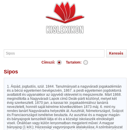
Címszó:
Tartalom:
Sipos
1. Árpád, jogtudós, szül. 1844. Tanulmányait a nagyváradi jogakadémián
és a bécsi egyetemen bevégezvén, 1867. a pesti egyetemen jogdoktorrá
avattatott és ugyanakkor az ügyvédi oklevelet is megszerezte. Márt 1868.
megindította a Nagyváradi Lapok című Deák-párti közlönyt, melyet két
évig szerkesztett. 1870 jan. a kassai kir. jogakadémiához tanárrá
neveztetett, honnét saját kérelme következtében 1873 máj. 6. mint ny.
rendes tanárt Nagyváradra helyezték át. Ausztriát, Németországot, Svájcot
és Franciaországot ismételve beutazta. Az ausztriai és a magyar magán-
és bányajogok tanszékét látja el és a községi iskolaszék elnökségét
viseli. Önállóan vagy külön lenyomatban megjelent művei: A magyar
bányajog (1 köt.); Házassági vagyonjogunk átalakulása; A szénbányászat