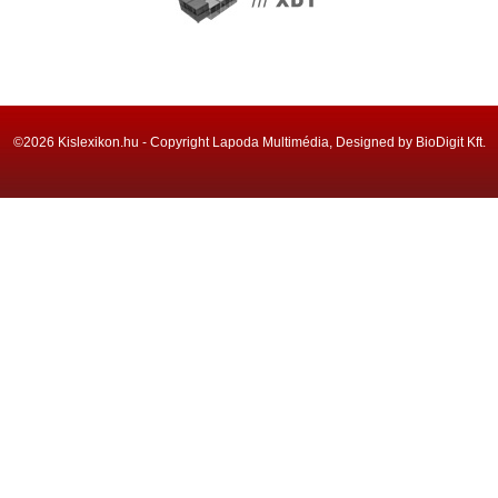
©2026 Kislexikon.hu - Copyright Lapoda Multimédia, Designed by BioDigit Kft.