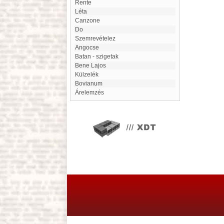
Rente
Léta
canzone
Do
Szemrevételez
Angocse
Batan - szigetak
Bene Lajos
Külzelék
Bovianum
Árelemzés