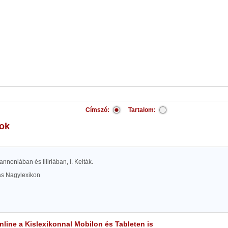
Címszó:
Tartalom:
kok
annoniában és Illiriában, l. Kelták.
las Nagylexikon
line a Kislexikonnal Mobilon és Tableten is