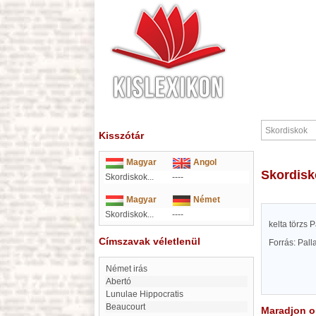
Kisszótár
Magyar
Angol
Skordis
Skordiskok...
----
Magyar
Német
Skordiskok...
----
kelta törzs P
Címszavak véletlenül
Forrás: Pal
Német irás
Abertó
Lunulae Hippocratis
Beaucourt
Maradjon on