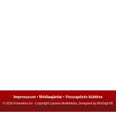
Impresszum
•
Médiaajánlat
•
Visszajelzés küldése
© 2026 Kislexikon.hu - Copyright Lapoda Multimédia, Designed by BioDigit Kft.