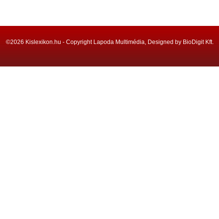
©2026 Kislexikon.hu - Copyright Lapoda Multimédia, Designed by BioDigit Kft.