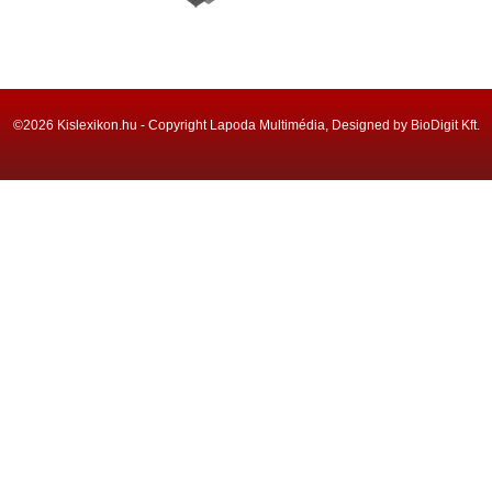
©2026 Kislexikon.hu - Copyright Lapoda Multimédia, Designed by BioDigit Kft.