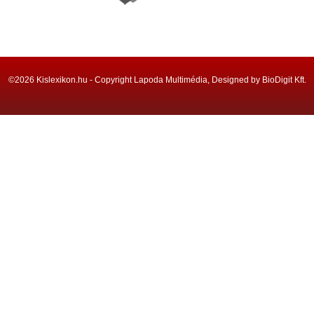
©2026 Kislexikon.hu - Copyright Lapoda Multimédia, Designed by BioDigit Kft.