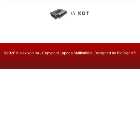
©2026 Kislexikon.hu - Copyright Lapoda Multimédia, Designed by BioDigit Kft.