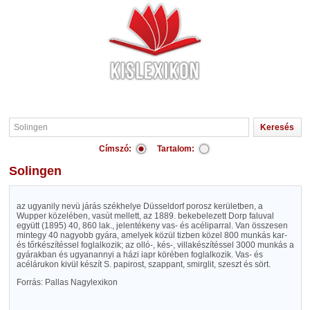
Címszó:
Tartalom:
Solingen
az ugyanily nevü járás székhelye Düsseldorf porosz kerületben, a
Wupper közelében, vasút mellett, az 1889. bekebelezett Dorp faluval
együtt (1895) 40, 860 lak., jelentékeny vas- és acéliparral. Van összesen
mintegy 40 nagyobb gyára, amelyek közül tizben közel 800 munkás kar-
és tőrkészítéssel foglalkozik; az olló-, kés-, villakészítéssel 3000 munkás a
gyárakban és ugyanannyi a házi iapr körében foglalkozik. Vas- és
acélárukon kivül készít S. papirost, szappant, smirglit, szeszt és sört.
Forrás: Pallas Nagylexikon