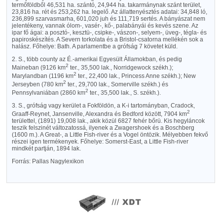
termőföldből 46,531 ha. szántó, 24,944 ha. takarmánynak szánt terület,
23,816 ha. rét és 253,262 ha. legelő. Az állattenyésztés adatai: 34,848 ló,
236,899 szarvasmarha, 601,020 juh és 111,719 sertés. A bányászat nem
jelentékeny, vannak ólom-, vasér-, kő-, palabányái és kevés szene. Az
ipar fő ágai: a posztó-, kesztü-, csipke-, vászon-, selyem-, üveg-, tégla- és
papiroskészítés. A Severn torkolata és a Bristol-csatorna mellékén sok a
halász. Főhelye: Bath. A parlamentbe a grófság 7 követet küld.
2. S., több county az É.-amerikai Egyesült Államokban, és pedig
2
Maineban (9126 km
ter., 35,500 lak., Norridgewock székh.);
2
Marylandban (1196 km
ter., 22,400 lak., Princess Anne székh.); New
2
Jerseyben (780 km
ter., 29,700 lak., Somerville székh.) és
2
Pennsylvaniában (2860 km
ter., 35,500 lak., S. székh.).
3. S., grófság vagy kerület a Fokföldön, a K-i tartományban, Cradock,
2
Graaff-Reynet, Jansenville, Alexandra és Bedford között, 7904 km
területtel, (1891) 19,008 lak., akik közül 6827 fehér bőrü. Kis hegyláncok
teszik felszinét változatossá, ilyenek a Zwagershoek és a Boschberg
(1600 m.). A Great-, a Little Fish-river és a Vogel öntözik. Mélyebben fekvő
részei igen termékenyek. Főhelye: Somerst-East, a Little Fish-river
mindkét partján, 1894 lak.
Forrás: Pallas Nagylexikon