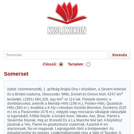
Címszó:
Tartalom:
Somerset
(ejtsd: szömmerszett), 1. grófság Anglia Dny-i részében, a Severn-torkolat
2
és a Bristol-csatorna, Gloucester, Wilts, Dorset és Devon közt, 4247 km
2
területtel, (1891) 484,326, egy km
-re 114 lak. Felülete domos; a
dombláncokat, aminők a Mendip-Hills (198 m.), Polden-Hills, Quantock-
Hills (383 m.), továbbá a K-Ny-i irányban húzódó Brendon, Dunkerry (520
m.) és a Paracombe (479 m.), völgyek vagy mocsaras síkságok választják
el egymástól. A főbb folyók: a bristoli Avon, Weake, Axe, Brue, Parret a
Severnbe folynak, mig az itt eredő Ex a La Manche felé tart. A folyókhoz
járulnak a Yeo, Parret és glastonburyi csatornák. A partok K-en
alacsonyak, Ny-on magasak. Legnagyobb öböl a bridgewateri. Az
éghajlat enyhe és nedves. Legtermékenyebb rész a Vale of Taunton. A