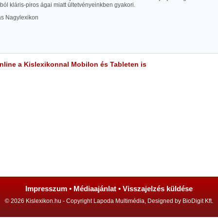
ól kláris-piros ágai miatt ültetvényeinkben gyakori.
las Nagylexikon
line a Kislexikonnal Mobilon és Tableten is
Impresszum
•
Médiaajánlat
•
Visszajelzés küldése
© 2026 Kislexikon.hu - Copyright Lapoda Multimédia, Designed by BioDigit Kft.