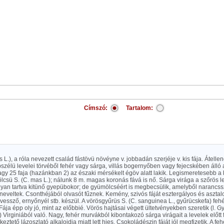
Címszó:
Tartalom:
s L.), a róla nevezett család fástövü növéyne v. jobbadán szerjéje v. kis fája. Átelle
zélü levelei törvéből fehér vagy sárga, villás bogernyőben vagy fejecskében álló 
agy 25 faja (hazánkban 2) az északi mérsékelt égöv alatt lakik. Legismeretesebb 
csü S. (C. mas L.); nálunk 8 m. magas koronás fává is nő. Sárga virága a szőrös l
onyan tartva kitünő gyepübokor; de gyümölcséért is megbecsülik, amelyből narancsszi
s neveltek. Csonthéjából olvasót fűznek. Kemény, szivós fáját esztergályos és aszta
vessző, ernyőnyél stb. készül. A vörösgyűrüs S. (C. sanguinea L., gyűrücskefa) fehé
ája épp oly jó, mint az előbbié. Vörös hajtásai végett ültetvényekben szeretik (l. Gy
L.) Virginiából való. Nagy, fehér murvákból kibontakozó sárga virágait a levelek előtt
eztető lázoszlató alkaloidja miatt lett hies. Csokoládészin fáját jól megfizetik. A fehé