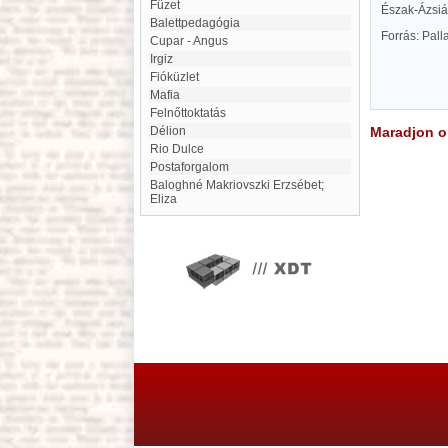
Füzet
Észak-Ázsiáb
Balettpedagógia
Forrás: Pal
Cupar - Angus
Irgiz
Fióküzlet
Mafia
Felnőttoktatás
Délion
Maradjon on
Rio Dulce
Postaforgalom
Baloghné Makriovszki Erzsébet;
Eliza