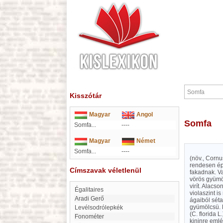
Kisszótár
Magyar
Angol
Somfa
Somfa...
----
Magyar
Német
Somfa...
----
(növ., Cornu
rendesen éps
Címszavak véletlenül
fakadnak. V
vörös gyümöl
virít. Alacs
Égalitaires
violaszint i
Aradi Gerő
ágaiból séta
gyümölcsü. F
Levélsodrólepkék
(C. florida 
fonométer
kininre emlék