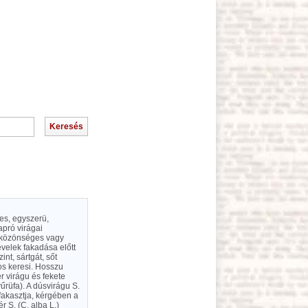
nes, egyszerü,
apró virágai
a közönséges vagy
evelek fakadása előtt
nt, sártgát, sőt
los keresi. Hosszu
r virágu és fekete
űrüfa). A dúsvirágu S.
 fakasztja, kérgében a
r S. (C. alba L.)