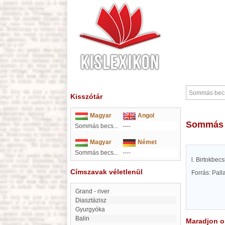
Kisszótár
Magyar
Angol
Sommás
Sommás becs...
----
Magyar
Német
Sommás becs...
----
l. Birtokbecs
Címszavak véletlenül
Forrás: Pal
Grand - river
Diasztázisz
Gyurgyóka
Balin
Maradjon on