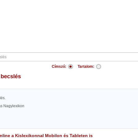
Címszó:
Tartalom:
 becslés
lés.
las Nagylexikon
line a Kislexikonnal Mobilon és Tableten is