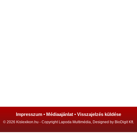
Impresszum
•
Médiaajánlat
•
Visszajelzés küldése
© 2026 Kislexikon.hu - Copyright Lapoda Multimédia, Designed by BioDigit Kft.