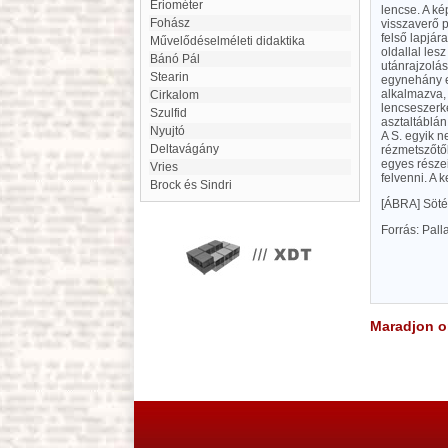
eriométer
lencse. A ké
Fohász
visszaverő p
felső lapjár
Művelődéselméleti didaktika
oldallal les
Bánó Pál
utánrajzolá
Stearin
egynehány e
alkalmazva, 
Cirkalom
lencseszerke
Szulfid
asztaltáblán
Nyujtó
A S. egyik 
deltavágány
rézmetszőtől
egyes része
Vries
felvenni. A
Brock és Sindri
[ÁBRA]
Söté
Forrás: Pal
Maradjon on