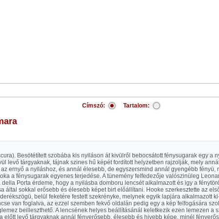
Címszó:
Tartalom:
amara
ura). Besötétített szobába kis nyiláson át kivülről bebocsátott fénysugarak egy a nyi
vül levő tárgyaknak, tájnak szines hű képét fordított helyzetben rajzolják, mely anná
 az ernyő a nyiláshoz, és annál élesebb, de egyszersmind annál gyengébb fényü, m
oka a fénysugarak egyenes terjedése. A tünemény felfedezője valószinüleg Leonar
a della Porta érdeme, hogy a nyilásba domboru lencsét alkalmazott és igy a fényt
a által sokkal erősebb és élesebb képet birt előállítani. Hooke szerkesztette az el
derékszögü, belül feketére festett szekrényke, melynek egyik lapjára alkalmazott k
cse van foglalva, az ezzel szemben fekvő oldalán pedig egy a kép felfogására szo
glemez beilleszthető. A lencsének helyes beállításánál keletkezik ezen lemezen a 
ala előtt levő tárgyaknak annál fényerősebb, élesebb és hivebb képe, minél fényerő