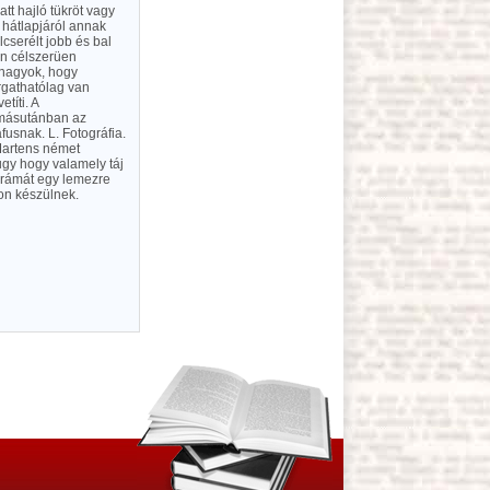
tt hajló tükröt vagy
 hátlapjáról annak
lcserélt jobb és bal
en célszerüen
 nagyok, hogy
rgathatólag van
títi. A
gymásutánban az
fusnak. L. Fotográfia.
Martens német
ugy hogy valamely táj
orámát egy lemezre
on készülnek.