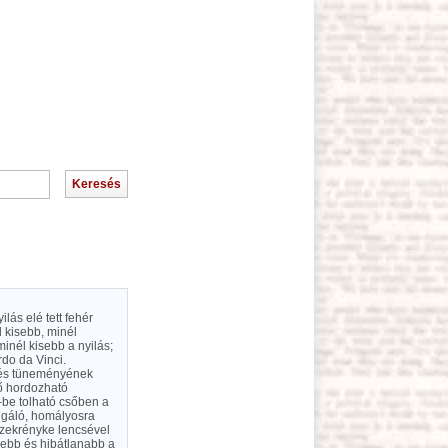
lás elé tett fehér
l kisebb, minél
inél kisebb a nyilás;
do da Vinci.
örés tüneményének
ső hordozható
i-be tolható csőben a
lgáló, homályosra
szekrényke lencsével
sebb és hibátlanabb a