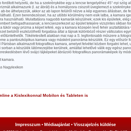
p fordított helyzetü, de ha a szekrénykébe egy a lencse tengelyéhez 45°-nyi szög ala
rizmát alkalmazunk (l. az ábrát) és a homályosra csiszolt üveglemezt a szekrényke
a ab-be áthelyezzük, akkor az ab lapon felülről nézve a kép egyenes állásban, de fe
z látható. Ezen berendezéssel, ha az utóbbi körülmény nem esik latba, a kamara ig
sra használható. Mulattatásra nagyobb kamarák készülnek; ezek kis épületek, elég
mbert befogadhassanak; a lencseszerkezet az épület tetejére vizszintes síkban fo
a tükör vagy prizma a képet lefelé, egy a kamara közepén levő fehér asztaltáblára ve
zet belülről eszközölhető forgatása által a tájnak különböző részei változatos e
 előtüntethetők. Tökéletesített alakban mai nap a S. legfontosabb műszere a fotogra
neme a pantoszkópikus kamara vagy másként panoráma-készülék. Ez egy először 
 Párisban alkalmazott fotografikus kamara, amelyet felvétel közben forgatni lehet, 
i sorban a készülék látómezejébe kerülnek, amiáltal lehetővé válik egy egész pan
 kereskedésben lévő svájci tájképeket ábrázoló fotografikus panorámaképek ily mód
t kamara.
las Nagylexikon
line a Kislexikonnal Mobilon és Tableten is
Impresszum
•
Médiaajánlat
•
Visszajelzés küldése