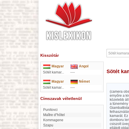
Kisszótár
Magyar
Angol
Sötét k
Sötét kamar...
----
Magyar
Német
Sötét kamar...
----
(camera obsc
ernyőre a ki
Címszavak véletlenül
közelebb áll
a tünemény 
Giambattist
Punitovci
felhasználás
maître d"hôtel
kamarát. Ez 
domboru len
Kommagene
csiszolt üve
Szapu
ellátott old