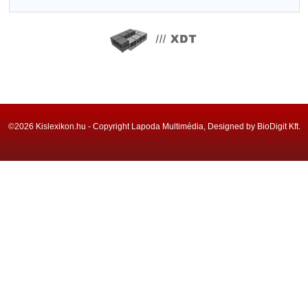
©2026 Kislexikon.hu - Copyright Lapoda Multimédia, Designed by BioDigit Kft.