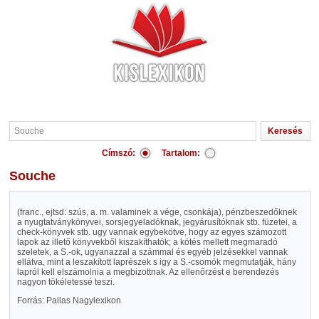
Címszó:
Tartalom:
Souche
(franc., ejtsd: szús, a. m. valaminek a vége, csonkája), pénzbeszedőknek
a nyugtatványkönyvei, sorsjegyeladóknak, jegyárusítóknak stb. füzetei, a
check-könyvek stb. ugy vannak egybekötve, hogy az egyes számozott
lapok az illető könyvekből kiszakíthatók; a kötés mellett megmaradó
szeletek, a S.-ok, ugyanazzal a számmal és egyéb jelzésekkel vannak
ellátva, mint a leszakított laprészek s igy a S.-csomók megmutatják, hány
lapról kell elszámolnia a megbizottnak. Az ellenőrzést e berendezés
nagyon tökéletessé teszi.
Forrás: Pallas Nagylexikon