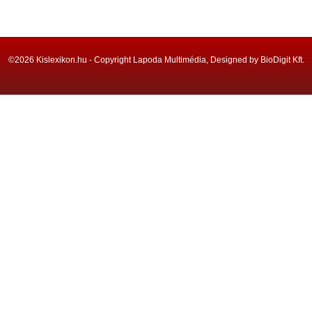
©2026 Kislexikon.hu - Copyright Lapoda Multimédia, Designed by BioDigit Kft.