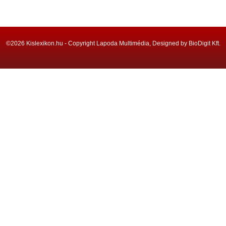
©2026 Kislexikon.hu - Copyright Lapoda Multimédia, Designed by BioDigit Kft.