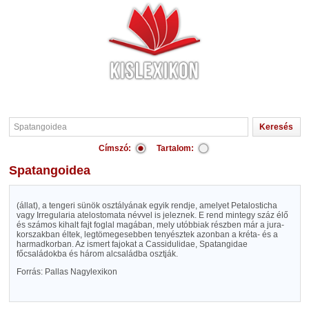
Címszó:
Tartalom:
Spatangoidea
(állat), a tengeri sünök osztályának egyik rendje, amelyet Petalosticha
vagy Irregularia atelostomata névvel is jeleznek. E rend mintegy száz élő
és számos kihalt fajt foglal magában, mely utóbbiak részben már a jura-
korszakban éltek, legtömegesebben tenyésztek azonban a kréta- és a
harmadkorban. Az ismert fajokat a Cassidulidae, Spatangidae
főcsaládokba és három alcsaládba osztják.
Forrás: Pallas Nagylexikon